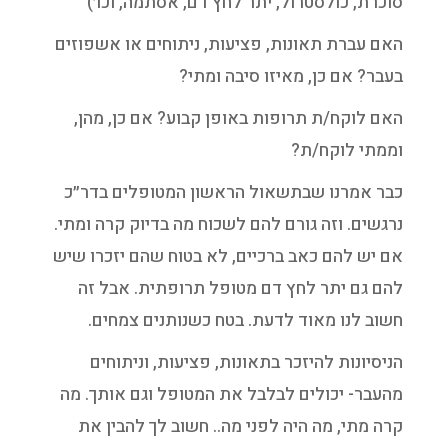
סוכרת, כולסטרול, יתר לחץ דם, אסתמה, וכו׳)
האם עברת תאונות, פציעות, ניתוחים או אשפוזים
בעבר? אם כן, מאיזו סיבה ומתי?
האם לוקח/ת תרופות באופן קבוע? אם כן, מהן,
וממתי לוקח/ת?
כבר אמרנו שבתשאול הראשון המטופלים בדר״כ
נרגשים. וזה גורם להם לשכוח מה בדיוק קרה ומתי.
אם יש להם כאב ברכיים, לא בטוח שהם יזכרו שיש
להם גם יתר לחץ דם מטופל תרופתית. אבל זה
חשוב לנו מאוד לדעת. בטח כשנותנים צמחים.
הניסיונות להיזכר בתאונות, פציעות, וניתוחים
מהעבר- יכולים לבלבל את המטופל וגם אותך. מה
קרה מתי, מה היה לפני מה.. חשוב לך להבין את