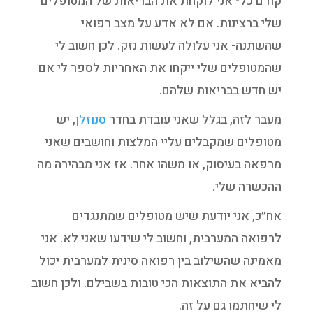
קודם כל- אני לוקחת את הבריאות של המטופלים
שלי ברצינות. אם לא אדע על מצב רפואי
שהשתנה- אני עלולה לעשות נזק. לכן חשוב לי
שהמטופלים שלי ייקחו את האחריות לספר לי אם
יש חדש בבריאות שלהם.
מעבר לזה, בגלל שאני עובדת בחדר
סנוזלן
, יש
מטופלים שמקבלים עליי המלצות וחושבים שאני
מרפאה בעיסוק, או משהו אחר. אז אני מבהירה מה
ההכשרה שלי.
אח״כ, אני יודעת שיש מטופלים שמתנגדים
לרפואה המערבית, וחשוב לי שידעו שאני לא. אני
מאמינה שהשילוב בין רפואה סינית למערבית יכול
להביא את התוצאות הכי טובות בשבילם. ולכן חשוב
לי שיחתמו גם על זה.