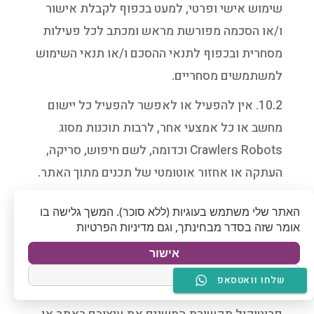
שימוש אישי ופרטי, למעט בכפוף לקבלת אישור
ו/או הסכמה מפורשת מראש ומכתב לכל פעילות
מסחרית ובכפוף לתנאי ההסכם ו/או תנאי השימוש
למשתמשים מסחריים.
10.2. אין להפעיל או לאפשר להפעיל כל יישום
מחשב או כל אמצעי אחר, לרבות תוכנות מסוג
Crawlers Robots וכדומה, לשם חיפוש, סריקה,
העתקה או אחזור אוטומטי של תכנים מתוך האתר.
בכלל זה, אין ליצור ואין להשתמש באמצעים
כאמור לשם יצירת לקט, אוסף או מאגר שיכילו
תכנים מהאתר.
אישור
10.3. אין להציג תכנים מהאתר בכל דרך שהיא
מדיניות הפרטיות
שלחו וואטסאפ
ובכלל זה באמצעות כל תוכנה, מכשיר, אביזר או