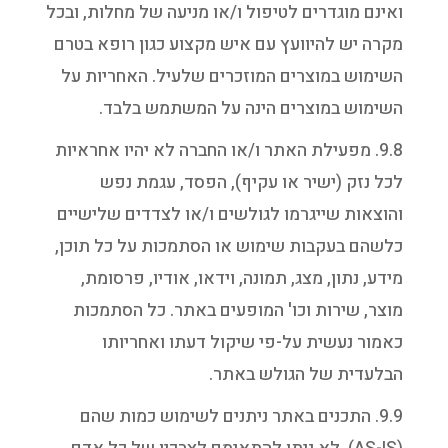
ואינם מוגדרים לטיפול ו/או מניעה של מחלות, ובכל
מקרה יש להיוועץ עם איש מקצוע כגון רופא בטרם
השימוש במוצרים המוזכרים שלעיל. האחריות על
השימוש במוצרים הינה על המשתמש בלבד.
9.8. מפעילת האתר ו/או החברה לא יהיו אחראיות
לכל נזק (ישיר או עקיף), הפסד, עגמת נפש
והוצאות שייגרמו לגולשים ו/או לצדדים שלישיים
כלשהם בעקבות שימוש או הסתמכות על כל תוכן,
מידע, נתון, מצג, תמונה, וידאו, אודיו, פרסומת,
מוצר, שירות וכו' המופעים באתר. כל הסתמכות
כאמור נעשית על-פי שיקול דעתו ואחריותו
הבלעדית של הגולש באתר.
9.9. התכנים באתר ניתנים לשימוש כמות שהם