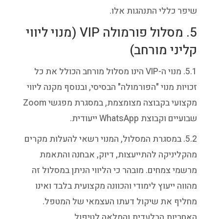
שיפר כללי התנהגות אלו.
5. מסלול פורמולה VIP (מנוי ליווי
קליני מורחב)
5.1. מנוי ה-VIP הינו מסלול מורחב הכולל את כל
זכויות מנוי "הפורמולה" הבסיסי, ובנוסף מקנה ליווי
מקצועי בקבוצה מצומצמת, במסגרת מפגשי Zoom
שבועיים וקבוצת WhatsApp ייעודית.
5.2. במסגרת המסלול, המנוי רשאי להעלות מקרים
מהקליניקה להתייעצות, דיוק, אבחנה והתאמת
מרשמי צמחים. מובהר כי הליווי הניתן במסלול זה
מהווה ייעוץ לימודי והכוונה מקצועית בלבד ואינו
מחליף את שיקול דעתו העצמאי של המטפל.
האחריות הבלעדית והמלאה לטיפול