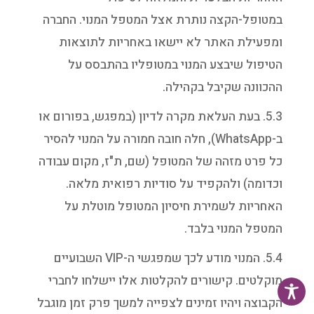
במטופל-הקצה נותרת אצל המטפל המנוי. החברה
ומפעילת האתר לא יישאו באחריות לתוצאות
הטיפול שיבצע המנוי במטופליו בהתבסס על
ההכוונה שקיבל בקהילה.
5.3. בעת העלאת מקרה לדיון (במפגש, בפורום או
ב-WhatsApp), חלה חובה חמורה על המנוי להסיר
כל פרט מזהה של המטופל (שם, ת"ז, מקום עבודה
וכדומה) ולהקפיד על סודיות רפואית מלאה.
האחריות לשמירת חיסיון המטופל מוטלת על
המטפל המנוי בלבד.
5.4. המנוי מודע לכך שמפגשי ה-VIP השבועיים
מוקלטים. קישורים להקלטות אלו יישלחו לחברי
הקבוצה ויהיו זמינים לצפייה למשך פרק זמן מוגבל