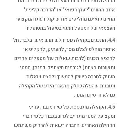
הקהילה נועדו למטרות העשרה ולמידה בלבד. הם
אינם מהווים "ייעוץ רפואי" או "הדרכה קלינית"
מחייבת ואינם מחליפים את שיקול דעתו המקצועי
העצמאי של המטפל המנוי בטיפול במטופליו.
4.4. התכנים בקהילה נועדו לשימוש אישי בלבד. חל
איסור מוחלט לצלם מסך, להעתיק, להקליט או
להוציא תכנים (לרבות שאלות של מטפלים אחרים
ותשובות הצוות) לגורמים חיצוניים. כמו כן, המנוי
מעניק לחברה רישיון להמשיך ולהציג שאלות
ותובנות שהעלה כחלק ממאגר הידע של הקהילה
גם לאחר סיום המנוי.
4.5. הקהילה מתבססת על שיח מכבד, ענייני
ומקצועי. המנוי מתחייב לנהוג בכבוד כלפי חברי
הקהילה האחרים. החברה רשאית להרחיק משתמש