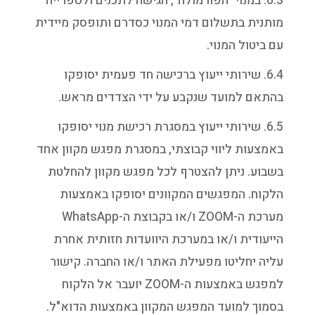
6.3. במנוי "הפורמולה", הגישה לתכנים ולספרייה
מותנית בתשלום דמי המנוי כסדרם ותופסק מיידית
עם ביטול המנוי.
6.4. שירותי ייעוץ ברכישה חד פעמית יסופקו
בהתאם למועד שנקבע על ידי הצדדים מראש.
6.5. שירותי ייעוץ במסגרת רכישת מנוי יסופקו
באמצעות ליווי קבוצתי, במסגרת מפגש מקוון אחד
בשבוע. ניתן להצטרף לכל מפגש מקוון להחלטת
הלקוח. המפגשים המקוונים יסופקו באמצעות
מערכת ה-ZOOM ו/או בקבוצת ה-WhatsApp
הייעודית ו/או במערכת היוועדות חזותית אחרת
עליה יחליטו מפעילת האתר ו/או החברה. קישור
למפגש באמצעות ה-ZOOM יועבר אל הלקוח
בסמוך למועד המפגש המקוון באמצעות הדוא"ל.