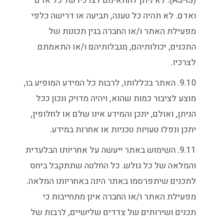
(AS-IS). לא ניתן להתאימם לצרכיו של כל אדם
ואדם. לא תהיה כל טענה, תביעה או דרישה כלפי
מפעילת האתר ו/או החברה בגין תכונות של
התכנים, יכולותיהם, מגבלותיהם ו/או התאמתם
לצרכיו.
9.10. האתר בכללותו, לרבות כל המידע המופיע בו,
מוצע לציבור כמות שהוא, ויהיה מדויק ונכון ככל
הניתן, ואולם, יתכן והמידע אינו שלם או לחלופין,
יתכן ונפלו טעויות טכניות או אחרות במידע.
9.11. השימוש באתר ייעשה על אחריותו הבלעדית
והמלאה של כל גולש. כל החלטה שתתקבל ביחס
לתכנים שיתפרסמו באתר הינה באחריותו המלאה.
מפעילת האתר ו/או החברה אינן מתחייבות כי
תכנים ושירותים של צדדים שלישיים, לרבות של