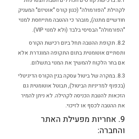
8.1. ברכישת קורסים הכוללים הטבת הצטרפות
לקהילת "הפורמולה" (כגון קורס "אוטיזם" המעניק
חודשיים מתנה), מובהר כי ההטבה מתייחסת למנוי
"הפורמולה" הבסיסי בלבד (ולא למנוי VIP).
8.2. תקופת ההטבה תחל ביום רכישת הקורס
ותסתיים אוטומטית בתום התקופה המוגדרת אלא
אם בחר הלקוח להמשיך את המנוי בתשלום.
8.3. במקרה של ביטול עסקה בגין הקורס הדיגיטלי
(בכפוף למדיניות הביטול), תבוטל אוטומטית גם
הזכאות להטבת הכניסה לקהילה. לא ניתן להמיר
את ההטבה לכסף או לזיכוי.
9. אחריות מפעילת האתר
והחברה: