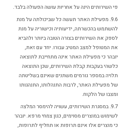
פי השירותים הינה על אחריות עושה הפעולה בלבד.
9.6. מפעילת האתר תעשה כל שביכולתה על מנת
להשתמש בהכשרתה, ידיעותיה וכישוריה על מנת
לספק את השירותים בצורה הטובה ביותר ולהביא
את המטופל למצב המטיב עבורו. יחד עם זאת,
יובהר כי מפעילת האתר אינה מתחייבת לתוצאה
כלשהי בעקבות קבלת השירותים, שכן התוצאה
תלויה במספר גורמים משתנים שאינם בשליטתה
של מפעילת האתר, לרבות התנהלותו, התנהגותו
ומצבו של הלקוח.
9.7. במסגרת השירותים, עשויה להימסר המלצה
לשימוש במוצרים מסוימים, כגון צמחי מרפא. יובהר
כי מוצרים אלו אינם תרופות או תחליף לתרופות,