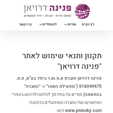
דף הבית
אודות
למטפלים
צרו קשר
תקנון ותנאי שימוש לאתר
"פנינה דרויאן"
פנינה דרויאן וחברת א.פ.ש.ר ביחד בע"מ, ח.פ.
516049475 ("מפעילת האתר" ו- "החברה"
בהתאמה)
מודים על בחירתך לגלוש ולרכוש באתרי
האינטרנט של החברה המופעלים בכתובת:
www.pninsky.com
ו/או