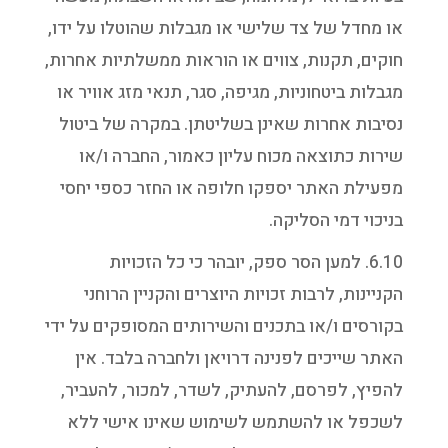
או מחדל של צד שלישי או מגבלות שהוטלו על ידו,
חוקים, תקנות, צווים או הוראות ממשלתיות אחרות,
מגבלות ביטחוניות, מגיפה, סגר, תנאי מזג אוויר או
נסיבות אחרות שאינן בשליטתן. במקרה של ביטול
שירות כתוצאה מכוח עליון כאמור, החברה ו/או
מפעילת האתר יספקו חלופה או החזר כספי יחסי
בניכוי דמי הסליקה.
6.10. למען הסר ספק, יובהר כי כל הזכויות
הקניינות, לרבות זכויות היוצרים והקניין הרוחני
בקורסים ו/או בתכנים והשירותים המסופקים על ידי
האתר שייכים לפנינה דרויאן ולחברה בלבד. אין
להפיץ, לפרסם, להעתיק, לשדר, למכור, להעביר,
לשכפל או להשתמש לשימוש שאינו אישי ללא