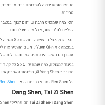
מהירות.
הוא צמח שמכניס הרבה i
לעליית לח״ד- שוב, אצל מי שיש לו חום.
ומצד שני, אצל מי שיש לו חולשת Sp ונטייה לקור- Ren Shen יחזק כמו שאף צמח אחר לא יכול.
בעוצמה את ה-Yuan Qi״. משם ההתייחסות לכליות. Ren Shen יכול לטפל גם במצבי שוק (עוד על כך בכתבה על הפורמולה
אובדן דם מסיבי היו נותנים כמויות גדולות של Ren Shen כדי להרים את ה-Qi.
בניגוד למצופ
מדובר ב-Xi Yang Shen, הג׳ינסנג האמריקאי שהוא דווקא קר ומחזק Yin. אבל התפקוד הזה מזכיר שחיזוק Sp Qi לא תמיד בא יחד עם טיפול בלחות.
על Ren Shen כתבתי בהרחבה כאן:
Ren Shen, שורש אדם
Dang Shen, Tai Zi Shen
Dang Shen
ו-
Tai Zi Shen