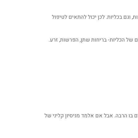
לא רק מחזק Qi. הוא גם מחזק Yin ונוזלים- במיוחד בריאות, וגם בכליות. לכן יכול להתאים לטיפול
ת שלו עושה אותו מצוין בספיחה. גם של ה-Sp, כשיש שלשול למשל (Shen Ling Bai Zhu San). וגם של הכליות- בריחות שתן, הפרשות, זרע.
תמשים בו הרבה. אבל אם אלמד מניסיון קליני של