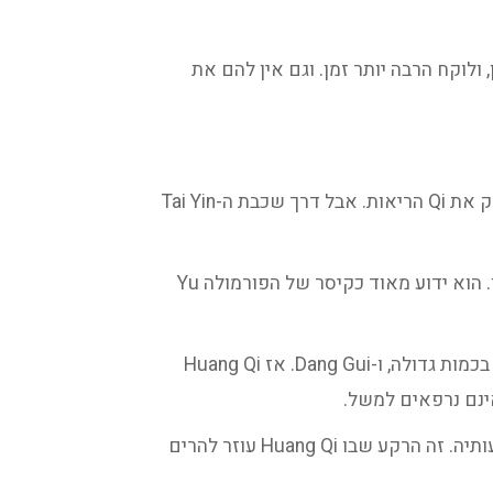
ם, נוטים להשתמש בהם במקומו, כדי לא להכניס חום. חיזוק ה-Qi שלהם מתון, ולוקח הרבה יותר זמן. וגם אין להם את
הצמח Huang Qi שונה מ-Ren Shen. לחיזוק ה-Qi שלו יש פוקוס אחר- הוא מתמחה בריאות. גם Ren Shen מחזק את Qi הריאות. אבל דרך שכבת ה-Tai Yin
לעומתו, Huang Qi מחזק את הריאות והתפקודים שלהן באופן ישיר. הוא מחזק את ה-Wei Qi ומייצב את החיצון. הוא ידוע מאוד כקיסר של הפורמולה Yu
הוא גם יכול להוות בסיס לחיזוק דם, מתוך חיזוק Qi. הפורמולה Dang Gui Bu Xue Tang מבוססת על Huang Qi בכמות גדולה, ו-Dang Gui. אז Huang Qi
ינם נרפאים למשל.
Huang Qi מצטרף ל-Ren Shen בפורמולה Bu Zhong Yi Qi Tang. הפורמולה מטפלת בצניחת Sp Qi על כל תופעותיה. זה הרקע שבו Huang Qi עוזר להרים