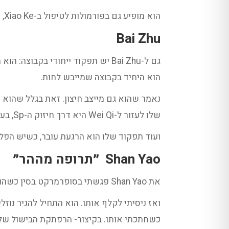
הוא מופיע גם בפורמולות לטיפול ב-Xiao Ke, ויכול לאזן רמות סוכר בדם. וגם משתתף בטיפול בבצקות, או עצירויות מחוסר Qi.
Bai Zhu
הוא היחיד בקבוצה שמייבש לחות.
שלו לעזור ל-Wei Qi היא דרך חיזוק ה-Sp, בעקיפין.
ועוד תפקוד שלו הוא הרגעת עובר, כשיש הפלה מאיימת 
Shan Yao
״תרופה מההר״
את Shan Yao פגשתי בסופרמרקט בסין כשהוא היה טרי. שמחתי, וקניתי לי כמה, לנסות לבשל אותו. הוא נראה כמו תפוח אדמה צר וארוך.
ואז ניסיתי לקלף אותו. הוא התחיל להגיר נוזל