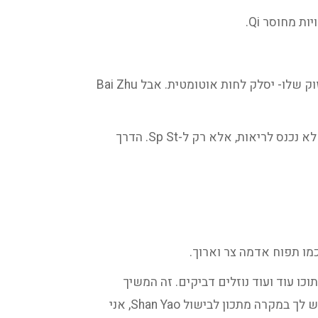
גם ל-Bai Zhu יש תפקוד ייחודי בקבוצה: הוא מייבש לחות. נכון, חולשת Sp Qi מובילה ללחות. היינו מצפים שחיזוק שלו- יסלק לחות אוטומטית. אבל Bai Zhu
נאמר שהוא גם מייצב חיצון. זאת בגלל שהוא מופיע יחד עם Huang Qi ב-Yu Ping Feng San. כי Bai Zhu עצמו לא נכנס לריאות, אלא רק ל-Sp St. הדרך
וכו עוד ועוד נוזלים דביקים. זה המשיך
כשחתכתי אותו. בקיצור- הרפתקת הבישול שלי לא הסתיימה בתבשיל מוצלח… הוא לא מתנהג כמו בטטה. ואם יש לך במקרה מתכון לבישול Shan Yao, אני