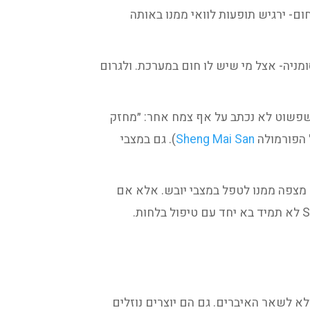
ולתת לו כוח ותקווה. אבל מטופל עם חום- ירגיש תופעות לוואי ממנו באותה
 או אינסומניה- אצל מי שיש לו חום במערכת. ולגרום
שפשוט לא נכתב על אף צמח אחר: ״מחזק
Sheng Mai San
). גם במצבי
אני בדר״כ לא מצפה ממנו לטפל במצבי יובש. אלא אם
Re. הם ניטרליים ולא חמים כמותו. הם נכנסים ל-Lu+Sp בלבד ולא לשאר האיברים. גם הם יוצרים נוזלים