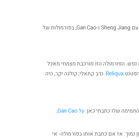
אבל הוא צמח עדין ומקסים. מתון בחיזוק Qi, ומשתתף בפורמולות כדי למתן צמחים אחרים. בהרבה מקרים יחד עם Sheng Jiang ו-Gan Cao, בפורמולות של
ל להרגיע נפש. בגלל היכולת הזו הוא נמצא בפורמולה Gan Mai Da Zao Tang, להרגעת נפש. הפורמולה הזו מורכבת מצמחי מאכל
 הפטנט
Reliqua
. נדב קתאלי, קולגה יקר, היה
התמימה שלו כתבתי כאן:
על Gan Cao,
במינון נמוך. אז אם כתבת אותו בפורמולה- אי