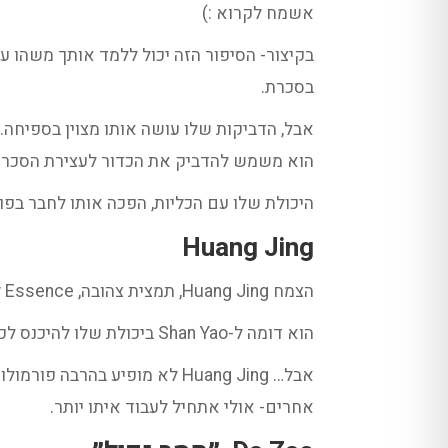
אשמח לקרוא :)
בסכרת.
הוא משמש להדביק את הכדור לעצירת הסכר- Suo Quan Wan. הפורמולה שמטפלת בילדים עם בריחות שת
היכולת שלו עם הכליות, הפכה אותו לחבר בפורמולת הבסיס ל
Huang Jing
הצמח Huang Jing, תמצית צהובה, Yellow Essence- יש לו שם מקסים.
הוא דומה ל-Shan Yao ביכולת שלו להיכנס לכליות, וגם לחזק Yin. יחד עם חיזוק ה-Qi כמובן.
אבל… Huang Jing לא מופיע ב
אחרים- אולי אתחיל לעבוד איתו יותר.