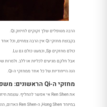
הרבה מטופלים שלך זקוקים לחיזוק Qi.
בקבוצת מחזקי Qi אין הרבה צמחים, וכל אחד מהם הוא די מיוחד. לכן, חשוב לך להכיר את כולם לעומק.
כולם מחזקים Sp, וכמעט כולם גם Lu.
אבל חלקם מגיעים לכליות או ללב. ולמרות שכולם מחזקים Qi- רק א
הנה הייחודיות של כל אחד ממחזקי ה-Qi.
מחזקי ה-Qi הראשונים: משפחת הג׳ינסנג- Ren Shen
את Ren Shen אי אפשר להחליף. עוצמת חיזוק ה-Qi שלו אינה דומה לעוצמת מחזקי ה-Qi האחרים בקבוצה. הוא נמצא בדרגה אחת מעל כולם.
במיוחד g Shen