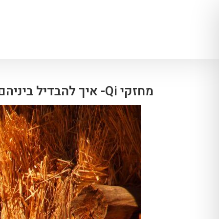
מחזקי Qi- איך להבדיל ביניהם ולדעת את מי לבחור?