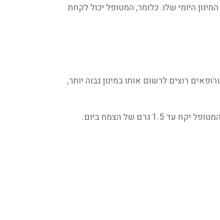
ל, ו1-2 גרם באבקה. זה המינון היומי שלו. כלומר, המטופל יכול לקחת
משחרר חיצון, הוא Xi Xin. ניתן במינון נמוך, לא יותר מ-3 גרם. בסין, כשרופאים רוצים לרשום אותו במינון גבוה יותר,
מפסיק הדימום ומניע הדם San Qi ניתן במינון של 1-1.5 גרם כשניתן באבקה. מדובר במינון יומי לאבקה, כלומר המטופל יקח עד 1.5 גרם של הצמח ביום.