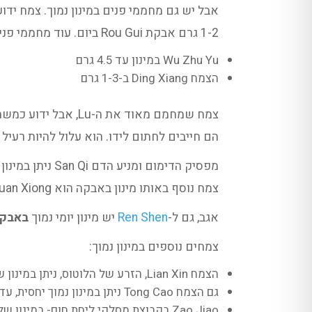
אבל יש גם מחממי פנים במינון נמוך. צמח ידו
1-2 גרם אבקת Rou Gui ביום. עוד מחממי פנים במינון נמוך:
Wu Zhu Yu במינון עד 4.5 גרם
הצמח Ding Xiang ב-1-3 גרם
הם חייבים לחתום לידו. הוא עלול להיות רעיל 
צמח נוסף באותו מינון באבקה הוא Chuan Xiong. לשניהם המינון ב-Raw- כלומר בבישול- רגיל.
אגב, גם ל-
Ren Shen
יש מינון יומי נמוך
באבק
צמחים נוספים במינון נמוך:
הצמח Lian Xin, הזרע של הלוטוס, ניתן במינון של עד 3 גרם
גם הצמח Tong Cao ניתן במינון נמוך יחסית, עד 4.5 גרם
Zao Jiao בקבוצת מסלקי ליחת חום- במינון של עד 1.5 ג׳ בלבד (ואסור לשימוש בחלק מהמקומות)