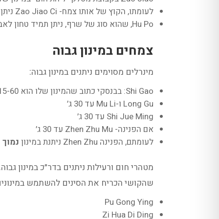
לעומתו, הקוץ של אותו צמח- Zao Jiao Ci ניתן במינון רגיל
Hu Po, שהוא סוג של שרף, ניתן תמיד טחון לאבקה (ולא מבושל). המינון היומי שלו הוא 1.5-3 גרם
צמחים במינון גבוה
מינרלים מסוימים ניתנים במינון גבוה:
Shi Gao: בבנסקי כתוב שהמינון שלו הוא 15-60 גרם, ובקליניקה בדר״כ ניתן ב-30
Long Gu ו-Mu Li עד 30 ג׳
Shi Jue Ming עד 30 ג׳
אם הפנינה- Zhen Zhu Mu עד 30 ג׳
לעומתם, הפנינה Zhen Zhu ניתנת במינון
נמוך
0.3-1 גרם
מטהרי חום ורעילות ניתנים בדר״כ במינון גבוה
שהקושי הכריח את הסינים להשתמש במינונים גבוהים יותר. למשל- Jin Yin Hua
Pu Gong Ying
Zi Hua Di Ding