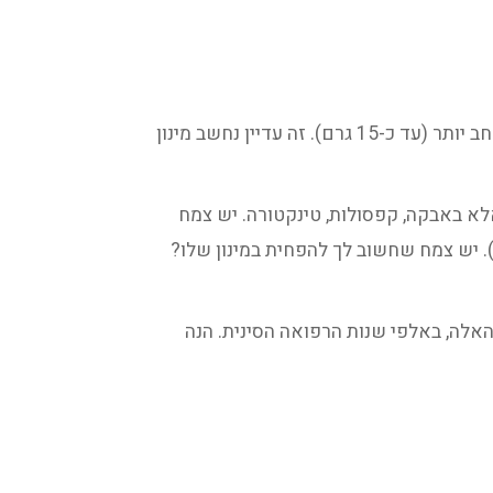
הצמחים במינון רגיל כתובים בבנסקי כ-3-9 גרם בדר״כ. בפועל, ישנם צמחים בעלי טווח מצומצם יותר (6-9) או רחב יותר (עד כ-15 גרם). זה עדיין נחשב מינון
אלא באבקה, קפסולות, טינקטורה. יש צמח
רגיל שחשוב לך שיקבל יותר מקום בפורמולה? אפשר להעלות מעט את המינון שלו (לכתוב ב-12 ג׳, 15 ג׳). יש צמח שחשוב לך להפחית במינון שלו?
 האלה, באלפי שנות הרפואה הסינית. הנה