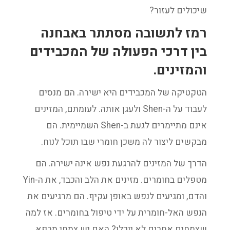
שיכולים לעזור?
רמז לתשובה מסתתר באבחנה
בין דרכי הפעולה של המכבידים
והמזינים.
הטקטיקה של המכבידים היא ישירה. הם מנסים
לעבוד על ה-Shen ולעגן אותה. לעומתם, המזינים
אינם מתיימרים לגעת ב-Shen השמיימית. הם
מבקשים ליצור לה משכן חומרי שבו תוכל לנוח.
הדרך של המזינים להרגעת נפש אינה ישירה. הם
מטפלים בחומרים. מזינים את הלב והכבד, את ה-Yin
והדם, ומגיעים לנפש באופן עקיף. הם מרגיעים את
הנפש האל-חומרית על ידי טיפול בחומרים. אז למה
שצמחים אחרים לא יוכלו? האם יש צמחי מרפא