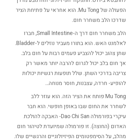
להתבטא ב-UTI. התפקוד הפיזיולוגי הזה נובע מדרך
הפעולה של Mu Tong. הוא אחראי על פתיחת הציר
שדרכו הלב משחרר חום.
הלב משחרר חום דרך ה-Small Intestine, חברו
לאלמנט האש. הוא בתורו מעביר נוזלים ל-Bladder.
שתן צהוב יכול להצביע פעמים רבות על חום בלב.
אך חום בלב יכול לגרום להרבה יותר מאשר רק
צריבה בדרכי השתן. שלל תופעות רגשיות יכולות
להופיע- חרדה, עצבנות, חוסר מנוחה…
Mu Tong פותח את הציר הזה. הוא עוזר ללב
לשחרר את החום שבו באופן חופשי. הוא חבר
עיקרי בפורמולה Dao Chi San- האבקה להולכת
האדום (החוצה). זו פורמולה שמיועדת לטיהור חום
מהלב, על הסימפטומים הפיזיולוגיים והרגשיים שלו.