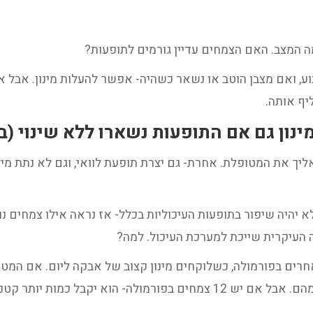
מה המצב. האם הצמחים עדיין גורמים לתופעות?
ע, ואם מצבן הוטב או נשאר כשהיה- אפשר להעלות מינון. אבל אם
יף אותה.
 גם אם התופעות נשארו ללא שינוי (במשך 3-4 י
יך את המטופלת. אחרת- גם יצרת תופעת לוואי, וגם לא נתת מי
היה שיפור בתופעות העיכוליות בכלל- אז נראה אילו צמחים נו
העיקרית שייכת למערכת העיכול. למה?
צמחים- הוא יקבל כמות מסוימת של כל אחד מהם. אבל אם יש 12 צמחים בפורמו