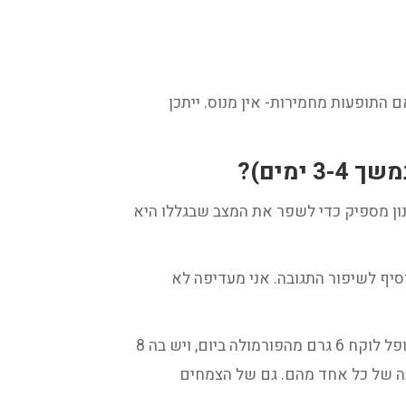
 התופעות מחמירות- אין מנוס. ייתכן
מים)?
נון מספיק כדי לשפר את המצב שבגללו היא
סיף לשיפור התגובה. אני מעדיפה לא
כי הצמחים האלה תופסים מקום של צמחים אחרים בפורמולה, כשלוקחים מינון קצוב של אבקה ליום. אם המטופל לוקח 6 גרם מהפורמולה ביום, ויש בה 8
לה- הוא יקבל כמות יותר קטנה של כל אחד מהם. גם של הצמחים