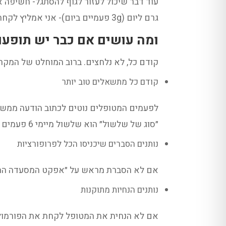
גרם ליום (3g פעמיים ביום)- אני אמליץ לקחת 2g פעמיים ביום ביומיים הראשונים (4 גרם ביום), ואח״כ להעלות את המינון.
ומה עושים אם כבר יש תופעות
קודם כל, לא נלחצים. ברוב המוחלט של המקר
קודם כל מתשאלים טוב יותר
לפעמים המטופלים נוטים לכתוב הודעה ממש ק
״סוג של שלשול״ הוא שלשול מיימי 6 פעמים ביום, ואולי מדובר ביציאה מעט רכה, פעם אחת ביום. זה הבדל עצום, וצריך לעמוד עליו!
נותנים הסברים שיכניסו הכל לפרופורציות
אם לא הסברת מראש על ״אפקט המסעדה ההוד
נותנים הנחיות מתוקנות
אם לא הנחית את המטופל לקחת את הפורמולה 