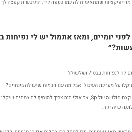
מודיפיקציות שמתאימות לה כמו כפפה ליד. התרגשות קפצה לך ב
י יומיים, ומאז אתמול יש לי נפיחות בב
עשות?״
ום לה לנפיחות בבטן? ושלשול?
קלו על מערכת העיכול. אבל מה עם הכמות שיש לה בינתיים?
אולי זאת הייתה טעות שלך. ידעת שיש לה גם קצת חולשה של Sp, אז אולי הי
ננה שזה יקר.
מראש מאי-נעימויות. וגם לטפל בהן בקלות אם הן מגיעות. כדי 