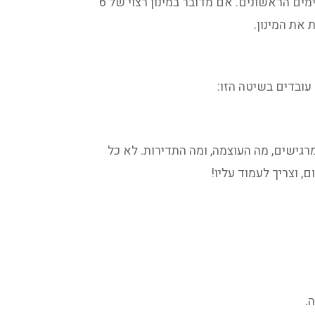
עוד דבר שיכול לעזור לגוף להסתגל- חשיפה איטית. אני אומרת למטופלים לקחת כמות קטנה יותר של אבקה בימים הראשונים. אם מדובר במינון רצוי של 6
 עובדים בשיטה הזו:
גישים, מה העוצמה, ומה התדירות. לא כל
.