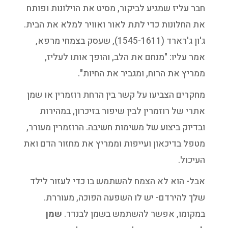
חבר עליז שמגיע לביקור, מסיט את הוילונות ופותח
את החלונות כדי לתת לאור ואוויר למלא את הבית.
ג'ון ג'רארד (1545-1611), שעסק בצמחי מרפא,
אמר עליו: "מנחם את הלב, והופך אותו לעליז,
ממריץ את הרוח, ומגביר את החיות".
מחקרים הצביעו על קשר בין הרחת רוזמרין או שמן
אתרי של רוזמרין לבין שיפור בזיכרון, במהירות
ובדיוק ביצוע של משימות חשיבה. הרוזמרין מעורר,
מטפל בדיכאון ועייפות וממריץ את מחזור הדם ואת
העיכול.
אבל- הוא לא הצמח להשתמש בו כדי לעזור לילד
שלך להירדם- יש לו השפעה הפוכה, מעוררת.
במקומו, אפשר להשתמש בשמן לבנדר.
שמן