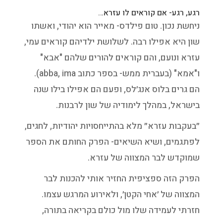
רגע, רגע- אם קוראים לו עזרא…
ניחשת נכון. טום פילדס- מאייר הוא יהודי, ואשתו
שון היא אפילו רבה. לשלושת ילדיהם קוראים עמי,
עזרא ונועם, והם קוראים להורים שלהם "אבא"
ו"אמא" (בעברית ממש- בספר כתוב abba, ima).
הם גרים בלוס אנג׳לס, ופעם הם אפילו בילו שנה
בישראל, במהלך לימודיה של שון לרבנות.
״בעקבות עזרא״ מלא בהתייחסויות יהודיות, לחגים,
לפתגמים, ושיא השיאים- הפרק החותם את הספר
שמוקדש לבר המצווה של עזרא.
הפרק הזה ספציפית החזיר אותי להכנות לבר
המצווה של ׳אחי הקטן׳, ולאירוע המרגש עצמו.
חזרתי לעמידה שלו מול כולם בקריאה בתורה,