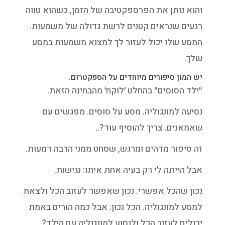
והוא נותן את הפרספקטיבה של הזמן, כשהוא טווה
רגעים שנראים קטנים לרשת גדולה של משמעות.
המסע שלו יכול לעזור לך למצוא משמעות במסע
שלך.
יש המון סיפורים מיוחדים על הספקטרום.
״ילד הסוסים״ בהחלט ׳לוקח׳ מהבחינה הזאת.
נסיעה למונגוליה. מסע על סוסים. מפגשים עם
שאמאנים. צריך להוסיף עוד?..
זה סיפור מדהים ומרגש, שסחט ממני הרבה דמעות.
אבל הייתה לי רק בעיה אחת איתו: נגישות.
נכון שהכל אפשרי. נכון שאפשר לעזוב הכל ולצאת
למסע למונגוליה. הכל נכון. אבל כמה הורים באמת
יכולים לעזוב הכל ולנסוע למונגוליה עם הילד?