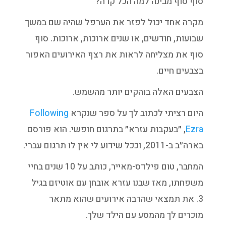
סוף סוף מבינה למה הכל קרה?
מקרה אחד יכול לפזר את הערפל שהיה שם במשך
שבועות, חודשים, או שנים ארוכות, ארוכות. סוף
סוף את מצליחה לראות את רצף האירועים האפור
בצבעים חיים.
הצבעים האלה בוהקים יותר מהשמש.
היום רציתי לכתוב לך על ספר שנקרא
Following
Ezra
, ״בעקבות עזרא״ בתרגום חופשי. הוא פורסם
בארה״ב ב-2011, וככל שידוע לי אין לו תרגום עברי.
המחבר, טום פילדס-מאייר, כותב על 10 שנים בחיי
משפחתו, מאז שבנו עזרא אובחן עם אוטיזם בגיל
3. את תמצאי שהרבה אירועים שהוא מתאר
מוכרים לך מהמסע עם הילד שלך.