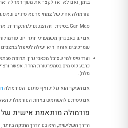
בזמן, ואם לא- אז לקצר את משך המחלה ואת
פורמולה אחת של צמחי מרפא סיניים שאפשר
Gan Mao בסינית- זה הצטננות/התקררות. את הפורמולה אפשר להחזיק אותה בבית או לקנות ולהשתמש בה ברגע שהמצב מתחיל.
אם יש כאב גרון משמעותי יותר- יש פורמו
שמרכיבים אותה. היא יעילה לטיפול במצבים ב
ועוד טיפ למי שסובל מכאבי גרון: תרופת סבתא 
כרבע כוס מים בטמפרטורת החדר. אפשר ורצוי ל
מלח).
אם העיקר הוא נזלת ואף סתום- הפורמולה
an
אם ניסיתם להשתמש באחת הפורמולות האלה
פורמולה מותאמת אישית של צ
הדרך השלישית, היא גם הדרך החזקה ביותר,