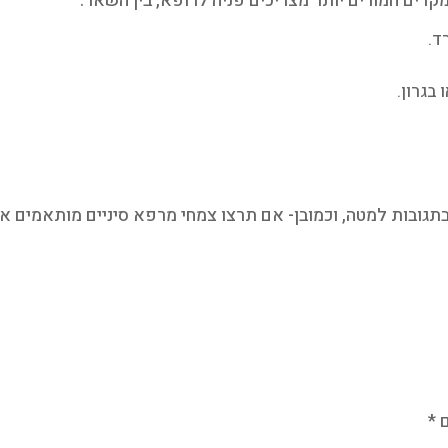
רים חמורים יותר מצריכים פניה לרופא, בין השאר:
 בגרון.
גובות למטה, וכמובן- אם תרצו צמחי מרפא סיניים מותאמים א
ם
*