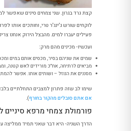
קצת גרד בגרון. שני צמחים סינים שאפשר למצוא
לוקחים שורש ג'ינג'ר טרי, וחותכים אותו לפר
פעילים יעברו למים. מהבצל הירוק אנחנו צריכים רק את ה
ועכשיו- מכינים מהם מרק:
שמים את שניהם בסיר, מכסים אותם במים ומכס
מביאים לרתיחה, אח"כ מורידים לאש קטנה, ומ
מסננים את הנוזל – ושותים אותו. אפשר להמתיק
שימו לב שזה פתרון למצבים התחלתיים בלבד-
אם אתם סובלים מהקור בחורף
).
פורמולת צמחי מרפא סיניים ל
הדרך השניה- היא דבר שאני תמיד ממליצה ע