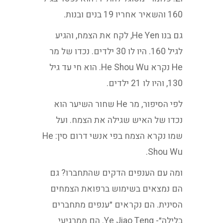
160 והשאיר אחריו 19 בנים ובנות.
גם בנו He Yen, לקח את הצמח, והגיע
לגיל 160. היו לו 30 ילדים. נכדו של מר
He נקרא He Shou Wu. הוא חי עד גיל
130, והיו לו 21 ילדים.
לפי הסיפור, מר He שחור השיער הוא
נכדו של האיש שגילה את הצמח. ועל
שמו נקרא הצמח בפי אנשי דרום סין: He
Shou Wu.
ומה עם הענפים הדקים שהתחברו? גם
הם נמצאים בשימוש ברפואת הצמחים
הסינית. הם נקראים ״ענפים מתחברים
בלילה״- Ye Jiao Teng. הם ממרגיעי