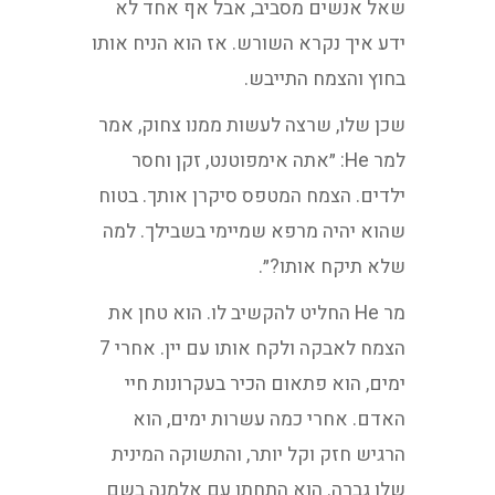
שאל אנשים מסביב, אבל אף אחד לא
ידע איך נקרא השורש. אז הוא הניח אותו
בחוץ והצמח התייבש.
שכן שלו, שרצה לעשות ממנו צחוק, אמר
למר He: ״אתה אימפוטנט, זקן וחסר
ילדים. הצמח המטפס סיקרן אותך. בטוח
שהוא יהיה מרפא שמיימי בשבילך. למה
שלא תיקח אותו?״.
מר He החליט להקשיב לו. הוא טחן את
הצמח לאבקה ולקח אותו עם יין. אחרי 7
ימים, הוא פתאום הכיר בעקרונות חיי
האדם. אחרי כמה עשרות ימים, הוא
הרגיש חזק וקל יותר, והתשוקה המינית
שלו גברה. הוא התחתן עם אלמנה בשם