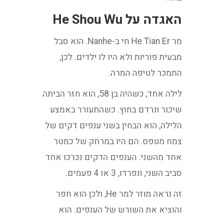
האגדה על He Shou Wu
מר He Tian Er חי ב-Nanhe. הוא סבל
מבעית פוריות ולא היו לו ילדים. לכן,
התמכר לטיפה המרה.
לילה אחד, כשהיה בן 58, הוא חזר הביתה
שיכור ונרדם בחוץ. כשהתעורר באמצע
הלילה, הוא הבחין בשני ענפים דקים של
צמח מטפס. הם היו במרחק של כמטר
אחד מהשני. הענפים הדקים נכרכו אחד
סביב השני, ונפרדו, 3 או 4 פעמים.
זה נראה מוזר למר He, ולכן הוא חפר
והוציא את השורש של הענפים. הוא