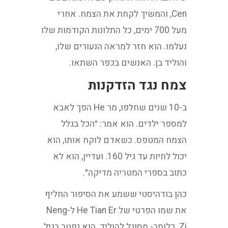
Cen, והמשיך לקחת את הצמח. אחרי
מעל 700 ימים, כל התלונות הקודמות שלו
נעלמו. הוא חזר למראה הנעורים שלו,
והוליד בן. האנשים בכפר השתאו.
צמח נגד הזדקנות
ב-10 שנים שחלפו, מר He הפך לאבא
למספר ילדים. הוא אמר: ״הכל בגלל
הצמח המטפס. כשאדם לוקח אותו, הוא
יכול לחיות עד גיל 160. ועדיין, הוא לא
כתוב בספרי המטריה מדיקה״.
כהן בודהיסטי ששמע את הסיפור החליף
את שמו הפרטי של He Tian Er ל-Neng
Zi. כלומר- מסוגל להוליד. הוא נפטר בגיל