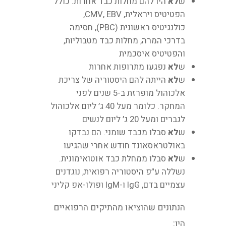
ש
לא
היו להם מחלות כבד אחרות. כולל
הפטיטיס ויראלית, CMV, EBV,
כולנגיטיס ראשונית (PBC), חסימה
בדרכי המרה, מחלות כבד מטבוליות,
והפטיטיס איסכמית
ש
לא
נפגעו מתרופות אחרות
ש
לא
הייתה להם היסטוריה של צריכת
אלכוהול מופרזת ב-5 שנים לפני
המחקר. כלומר מעל 40 ג׳ ליום אלכוהול
לגברים ומעל 20 ג׳ ליום לנשים
ש
לא
סבלו מכבד שומני. הם נבדקו
באולטראסאונד חודש אחרי שהגיעו
ש
לא
סבלו ממחלת כבד אוטואימונית.
נשללה ע״פ היסטוריה רפואית, נוגדנים
עצמיים בדם, IgG ו-IgM ופולו-אפ קליני
הנתונים שהוציאו מהתיקים הרפואיים
היו: