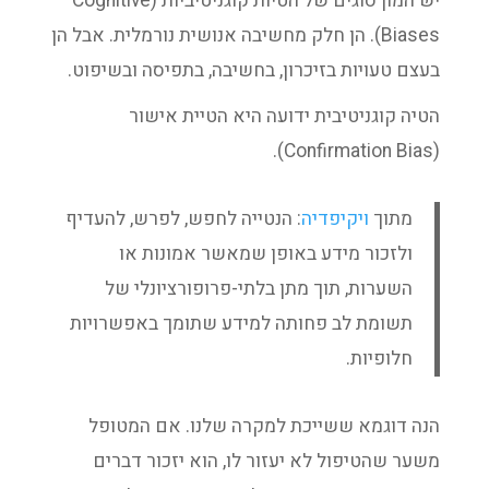
יש המון סוגים של הטיות קוגניטיביות (Cognitive
Biases). הן חלק מחשיבה אנושית נורמלית. אבל הן
בעצם טעויות בזיכרון, בחשיבה, בתפיסה ובשיפוט.
הטיה קוגניטיבית ידועה היא הטיית אישור
(Confirmation Bias).
מתוך
ויקיפדיה
: הנטייה לחפש, לפרש, להעדיף
ולזכור מידע באופן שמאשר אמונות או
השערות, תוך מתן בלתי-פרופורציונלי של
תשומת לב פחותה למידע שתומך באפשרויות
חלופיות.
הנה דוגמא ששייכת למקרה שלנו. אם המטופל
משער שהטיפול לא יעזור לו, הוא יזכור דברים