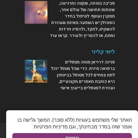
סביבה בטוחה, שקטה ומרגיעה,
שנותנת תחושה של עולם אחר,
מסקרן ועוטף. לטיפול בחדר
הסנוזלן יש השפעה מאזנת שעוזרת
להשקיט, למקד, ולהפיג חרדות
ומתח, או להמריץ ולעורר.
קראו עוד
ליווי קליני
פנינה דרויאן מנחה מטפלים
ברפואה סינית. כדי שכל מטפל יוכל
לתת צמחים לכל מטופל בביטחון.
היא כותבת מאמרים מקצועיים,
ועוזרת למטפלים
בייעוץ אישי
.
דף הבית
צרו קשר
אודות
ייעוץ למטפלים
תקנון-תנאי שימוש-מדיניות פרטיות